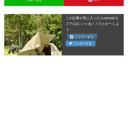
LINEで送る
Pin it
この記事が気に入ったらcazual(カ
ズアル)に いいね！ / フォロー しよ
う
フォローする
フォローする