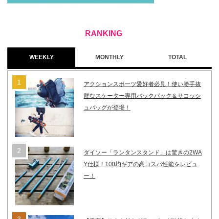
WEEKLY
MONTHLY
TOTAL
アクションスポーツ愛好者必見！使い勝手抜
群なスケーター専用バックパック＆サコッシ
ュバッグが登場！
ダイソー「ランタンスタンド」は驚きの2WA
Y仕様！100均ギアの高コスパ性能をレビュ
ー！