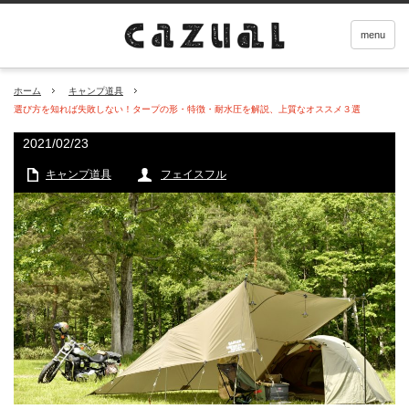
menu
ホーム
キャンプ道具
選び方を知れば失敗しない！タープの形・特徴・耐水圧を解説、上質なオススメ３選
2021/02/23
キャンプ道具
フェイスフル