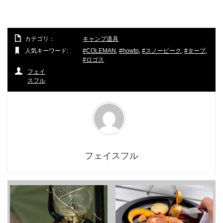
カテゴリ：
キャンプ道具
人気キーワード:
COLEMAN
,
howto
,
スノーピーク
,
タープ
,
ロゴス
フェイ
スフル
フェイスフル