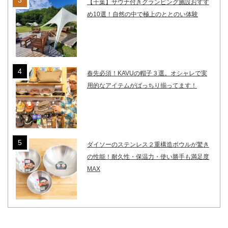
【千葉】サウナ付きグランピング施設おすす
め10選！自然の中で極上のととのい体験
春先必須！KAVUの帽子３選。オシャレで実
用的なアイテムがばっちり揃ってます！
ダイソーのステンレス２重構造ボウルが驚き
の性能！耐久性・保温力・使い勝手も満足度
MAX