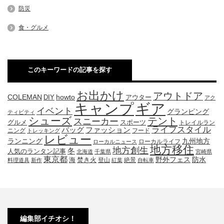
防災
食・グルメ
このキーワードの記事を探す
お出かけ
アウトドア
COLEMAN
DIY
howto
アウター
アク
キャンプ
ギア
イベント
グランピング
ティビティ
シューズ
テント
スニーカー
グルメ
スポーツ
トレイルラン
ライフスタイル
ファッション
バッグ
ニング
フード
トレッキング
レビュー
九州地方
ランニング
ローカルライフ
ローカルニュース
地方移住
地方創生
冬
人気のランタン記事
北海道
千葉県
宮崎県
東京都
防水
海
野外フェス
焚き火
登山
絶景
料理道具
新作
紅葉
自転車
編集部イチオシ！