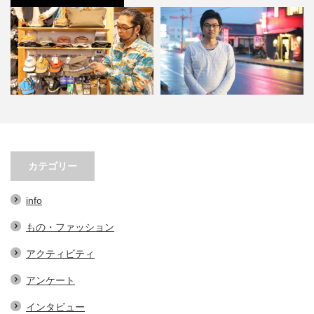
３選。オ
小林市の起爆剤！青野さんが実践
小林市で大注目！こばやしマ
テム…
する、地域おこし協力隊での…
ェの魅力とは？青野さんが
カテゴリー
info
もの・ファッション
アクティビティ
アンケート
インタビュー