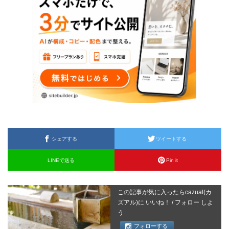
シェアする
ツイートする
LINEで送る
Pin it
この記事が気に入ったらcazual(カ
ズアル)に いいね！ / フォロー しよ
う
フォローする