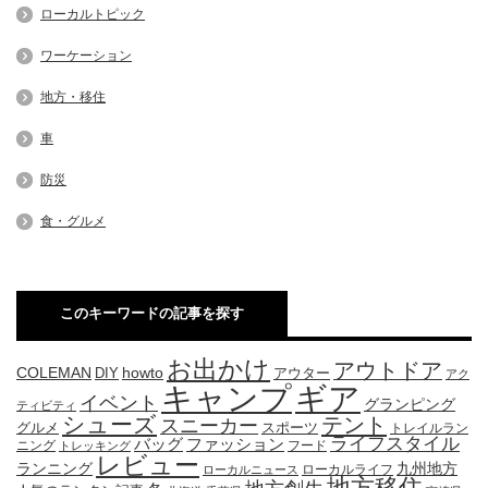
ローカルトピック
ワーケーション
地方・移住
車
防災
食・グルメ
このキーワードの記事を探す
お出かけ
アウトドア
COLEMAN
DIY
howto
アウター
アク
キャンプ
ギア
イベント
グランピング
ティビティ
シューズ
テント
スニーカー
グルメ
スポーツ
トレイルラン
ライフスタイル
ファッション
バッグ
ニング
フード
トレッキング
レビュー
九州地方
ランニング
ローカルライフ
ローカルニュース