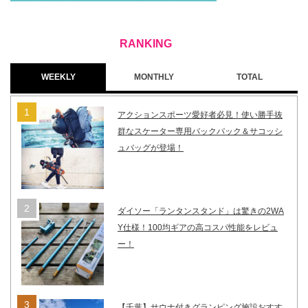
WEEKLY
MONTHLY
TOTAL
アクションスポーツ愛好者必見！使い勝手抜
群なスケーター専用バックパック＆サコッシ
ュバッグが登場！
ダイソー「ランタンスタンド」は驚きの2WA
Y仕様！100均ギアの高コスパ性能をレビュ
ー！
【千葉】サウナ付きグランピング施設おすす