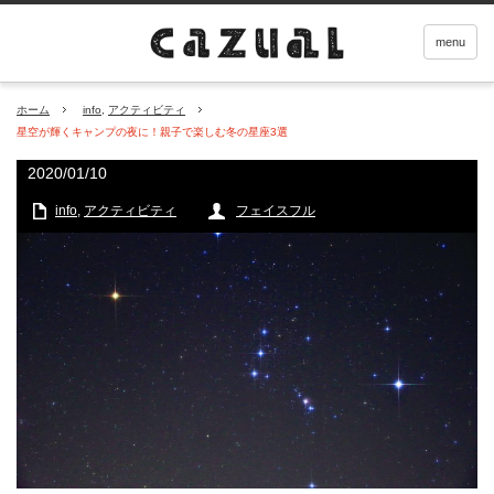
menu
ホーム
info
,
アクティビティ
星空が輝くキャンプの夜に！親子で楽しむ冬の星座3選
2020/01/10
info
,
アクティビティ
フェイスフル