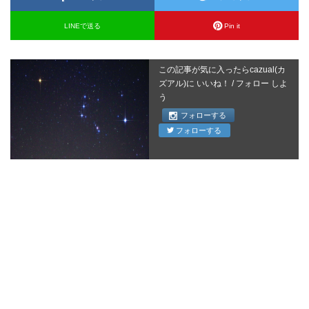
LINEで送る
Pin it
この記事が気に入ったらcazual(カ
ズアル)に いいね！ / フォロー しよ
う
フォローする
フォローする