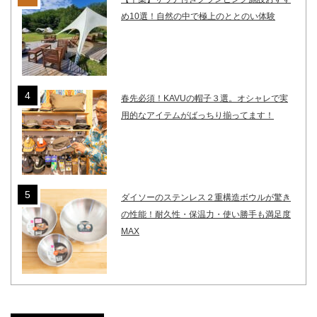
め10選！自然の中で極上のととのい体験
春先必須！KAVUの帽子３選。オシャレで実
用的なアイテムがばっちり揃ってます！
ダイソーのステンレス２重構造ボウルが驚き
の性能！耐久性・保温力・使い勝手も満足度
MAX