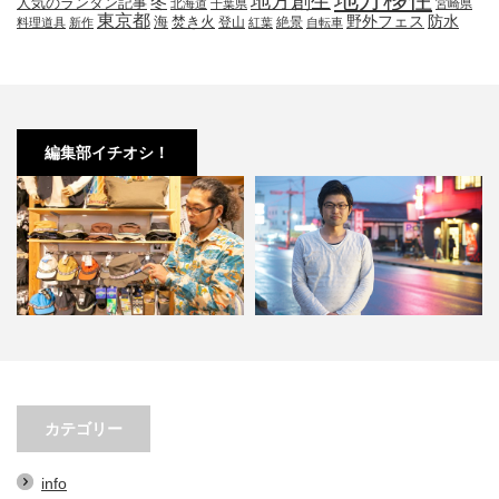
地方移住
地方創生
冬
人気のランタン記事
北海道
千葉県
宮崎県
東京都
防水
海
野外フェス
焚き火
登山
絶景
料理道具
新作
紅葉
自転車
編集部イチオシ！
オ
小林市の起爆剤！青野さんが実践
小林市で大注目！こばやしマルシ
する、地域おこし協力隊での…
ェの魅力とは？青野さんが明…
カテゴリー
info