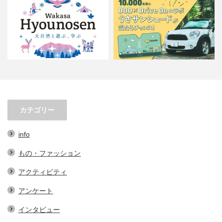
“ちょこっとUターン”という選
DODと出光がコラボ！オリジナル
択…
サンシェードが当たるプレ…
カテゴリー
info
もの・ファッション
アクティビティ
アンケート
インタビュー