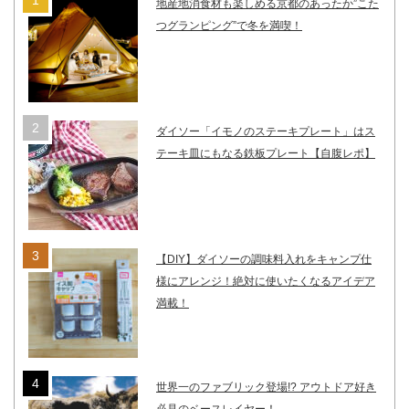
地産地消食材も楽しめる京都のあったか”こた
つグランピング”で冬を満喫！
ダイソー「イモノのステーキプレート」はス
テーキ皿にもなる鉄板プレート【自腹レポ】
【DIY】ダイソーの調味料入れをキャンプ仕
様にアレンジ！絶対に使いたくなるアイデア
満載！
世界一のファブリック登場!? アウトドア好き