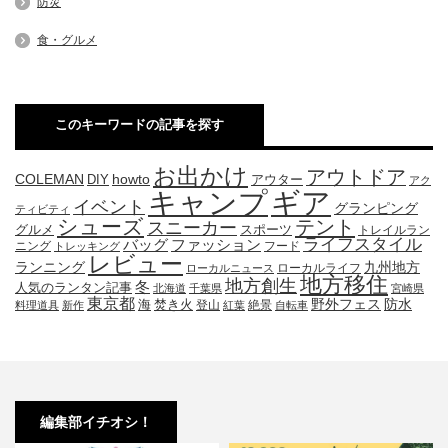
防災
食・グルメ
このキーワードの記事を探す
お出かけ
アウトドア
COLEMAN
DIY
howto
アウター
アク
キャンプ
ギア
イベント
グランピング
ティビティ
シューズ
テント
スニーカー
グルメ
スポーツ
トレイルラン
ライフスタイル
ファッション
バッグ
ニング
フード
トレッキング
レビュー
九州地方
ランニング
ローカルライフ
ローカルニュース
地方移住
地方創生
冬
人気のランタン記事
北海道
千葉県
宮崎県
東京都
防水
海
野外フェス
焚き火
登山
絶景
料理道具
新作
紅葉
自転車
編集部イチオシ！