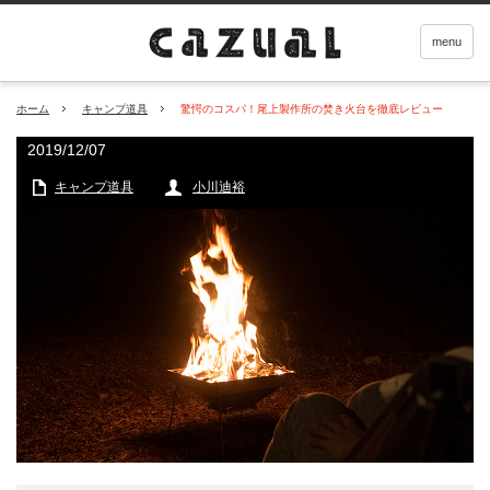
menu
ホーム
キャンプ道具
驚愕のコスパ！尾上製作所の焚き火台を徹底レビュー
2019/12/07
キャンプ道具
小川迪裕