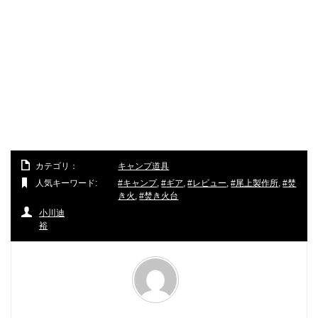
カテゴリ：
キャンプ道具
人気キーワード:
キャンプ
,
ギア
,
レビュー
,
尾上製作所
,
焚
き火
,
焚き火台
小川迪
裕