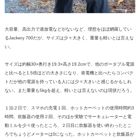
大容量、高出力で過放電などがないなど、理想をほぼ網羅してい
るJackery 700だが、サイズは少々大きく、重量も軽いとは言えな
い。
サイズは約幅30×奥行き19.3×高さ19.2cmで、他のポータブル電源
と比べると1.5倍ほどの大きさになり、発電機と比べたらコンパク
トだが他の電源を持っている人には少々大きいと感じるかもしれ
ない。また重量も5kgを超え、軽いとは言えないのは現状だろう。
１泊２日で、スマホの充電１回、ホットカーペットの使用時間約3
時間、炊飯器の使用２回、そのほか実験でサーキュレーターと電
動ミルを少々使ったところ、２日目に炊飯器を使い終わったとこ
ろでちょうどメーターは0になった。ホットカーペットと炊飯器が