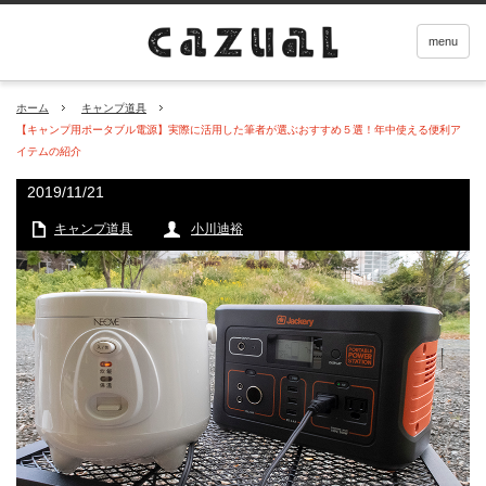
menu
ホーム
キャンプ道具
【キャンプ用ポータブル電源】実際に活用した筆者が選ぶおすすめ５選！年中使える便利ア
イテムの紹介
2019/11/21
キャンプ道具
小川迪裕