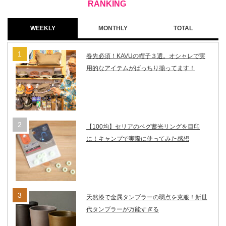
WEEKLY
MONTHLY
TOTAL
春先必須！KAVUの帽子３選。オシャレで実
用的なアイテムがばっちり揃ってます！
【100均】セリアのペグ蓄光リングを目印
に！キャンプで実際に使ってみた感想
天然漆で金属タンブラーの弱点を克服！新世
代タンブラーが万能すぎる