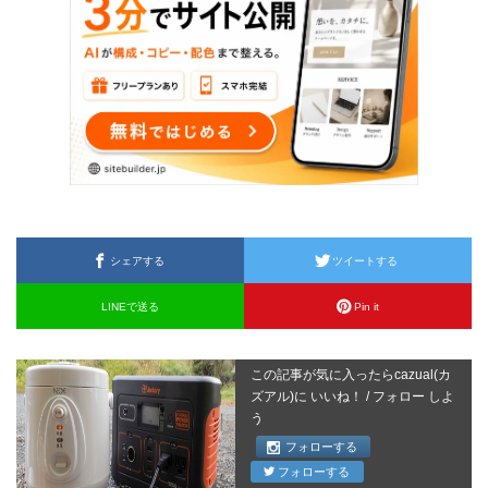
シェアする
ツイートする
LINEで送る
Pin it
この記事が気に入ったらcazual(カ
ズアル)に いいね！ / フォロー しよ
う
フォローする
フォローする