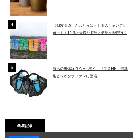
【朝霧高原・ふもとっぱら】雨のキャンプレ
ポート！10月の最適な服装と気温の秘密は？
海への未体験ZONEへ誘う、『半魚FIN』最新
足ヒレがクラファンに登場！
新着記事