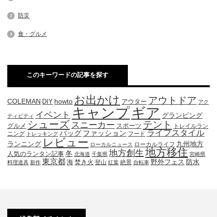
防災
食・グルメ
このキーワードの記事を探す
お出かけ
アウトドア
COLEMAN
DIY
howto
アウター
アク
キャンプ
ギア
イベント
グランピング
ティビティ
シューズ
テント
スニーカー
グルメ
スポーツ
トレイルラン
ライフスタイル
ファッション
バッグ
ニング
フード
トレッキング
レビュー
九州地方
ランニング
ローカルライフ
ローカルニュース
地方移住
地方創生
冬
人気のランタン記事
北海道
千葉県
宮崎県
東京都
防水
海
野外フェス
焚き火
登山
絶景
料理道具
新作
紅葉
自転車