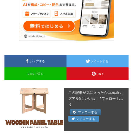
シェアする
ツイートする
LINEで送る
Pin it
この記事が気に入ったらcazual(カ
ズアル)に いいね！ / フォロー しよ
う
フォローする
フォローする