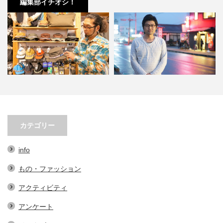
編集部イチオシ！
春先必須！KAVUの帽子３選。オ
小林市の起爆剤！青野さんが実践
シャレで実用的なアイテム…
する、地域おこし協力隊での…
カテゴリー
info
もの・ファッション
アクティビティ
アンケート