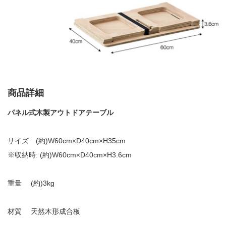
商品詳細
パネル式木製アウトドアテーブル
サイズ
(
約
)W60cm
×
D40cm
×
H35cm
※収納時
: (
約
)W60cm
×
D40cm
×
H3.6cm
重量
(
約
)3kg
材質 天然木形成合板