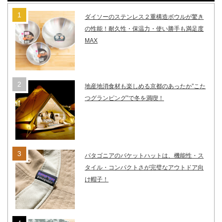
ダイソーのステンレス２重構造ボウルが驚き
の性能！耐久性・保温力・使い勝手も満足度
MAX
地産地消食材も楽しめる京都のあったか”こた
つグランピング”で冬を満喫！
パタゴニアのバケットハットは、機能性・ス
タイル・コンパクトさが完璧なアウトドア向
け帽子！