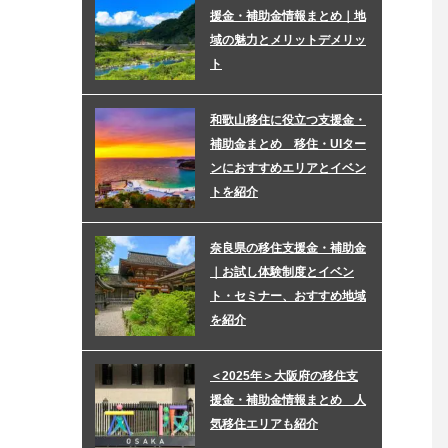
援金・補助金情報まとめ｜地
域の魅力とメリットデメリッ
ト
和歌山移住に役立つ支援金・
補助金まとめ 移住・UIター
ンにおすすめエリアとイベン
トを紹介
奈良県の移住支援金・補助金
｜お試し体験制度とイベン
ト・セミナー、おすすめ地域
を紹介
＜2025年＞大阪府の移住支
援金・補助金情報まとめ 人
気移住エリアも紹介