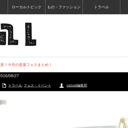
ローカルトピック
もの・ファッション
トラベル
必見！９月の音楽フェスまとめ！
2016/08/27
トラベル
,
フェス・イベント
cazual編集部