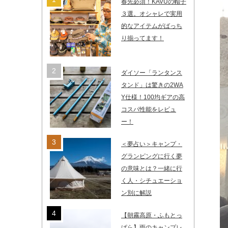
春先必須！KAVUの帽子
３選。オシャレで実用
的なアイテムがばっち
り揃ってます！
ダイソー「ランタンス
タンド」は驚きの2WA
Y仕様！100均ギアの高
コスパ性能をレビュ
ー！
＜夢占い＞キャンプ・
グランピングに行く夢
の意味とは？一緒に行
く人・シチュエーショ
ン別に解説
【朝霧高原・ふもとっ
ぱら】雨のキャンプレ