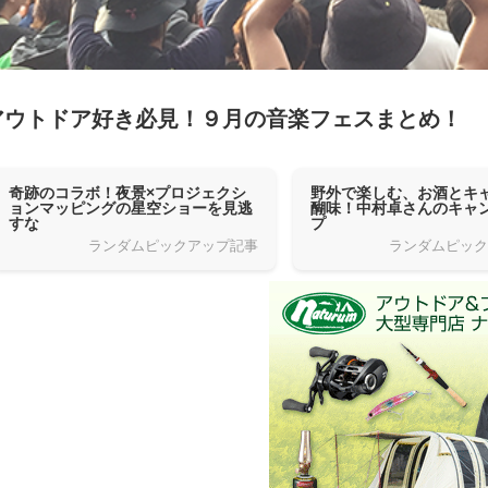
アウトドア好き必見！９月の音楽フェスまとめ！
奇跡のコラボ！夜景×プロジェクシ
野外で楽しむ、お酒とキ
ョンマッピングの星空ショーを見逃
醐味！中村卓さんのキャ
すな
プ
ランダムピックアップ記事
ランダムピッ