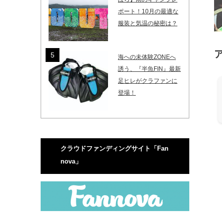
ポート！10月の最適な
服装と気温の秘密は？
海への未体験ZONEへ
誘う、『半魚FIN』最新
足ヒレがクラファンに
登場！
クラウドファンディングサイト「Fan
nova」