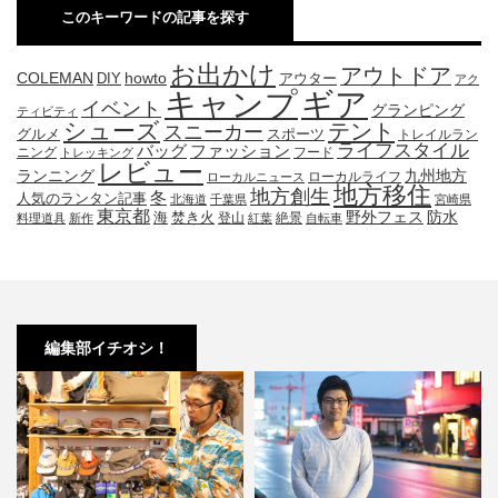
このキーワードの記事を探す
お出かけ
アウトドア
COLEMAN
DIY
howto
アウター
アク
キャンプ
ギア
イベント
グランピング
ティビティ
シューズ
テント
スニーカー
グルメ
スポーツ
トレイルラン
ライフスタイル
ファッション
バッグ
ニング
フード
トレッキング
レビュー
九州地方
ランニング
ローカルライフ
ローカルニュース
地方移住
地方創生
冬
人気のランタン記事
北海道
千葉県
宮崎県
東京都
防水
海
野外フェス
焚き火
登山
絶景
料理道具
新作
紅葉
自転車
編集部イチオシ！