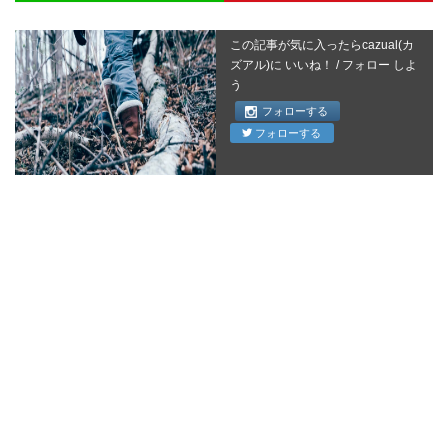
この記事が気に入ったらcazual(カ
ズアル)に いいね！ / フォロー しよ
う
フォローする
フォローする