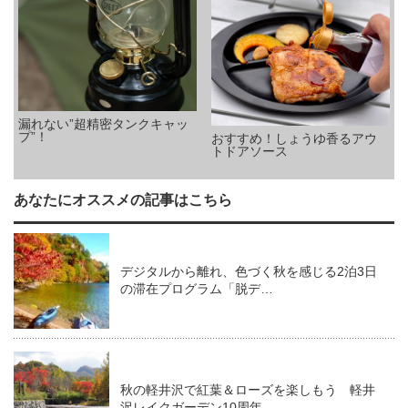
漏れない”超精密タンクキャッ
プ”！
おすすめ！しょうゆ香るアウ
トドアソース
あなたにオススメの記事はこちら
デジタルから離れ、色づく秋を感じる2泊3日
の滞在プログラム「脱デ…
秋の軽井沢で紅葉＆ローズを楽しもう 軽井
沢レイクガーデン10周年…