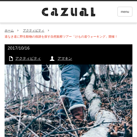
menu
ホーム
アクティビティ
道なき道に野生動物の痕跡を探す自然観察ツアー「けもの道ウォーキング」開催！
2017/10/16
アクティビティ
アマキン