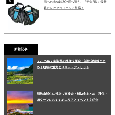
海への未体験ZONEへ誘う、『半魚FIN』最新
足ヒレがクラファンに登場！
新着記事
＜2025年＞鳥取県の移住支援金・補助金情報まと
め｜地域の魅力とメリットデメリット
和歌山移住に役立つ支援金・補助金まとめ 移住・
UIターンにおすすめエリアとイベントを紹介