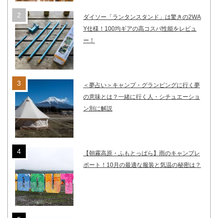
ダイソー「ランタンスタンド」は驚きの2WA
Y仕様！100均ギアの高コスパ性能をレビュ
ー！
＜夢占い＞キャンプ・グランピングに行く夢
の意味とは？一緒に行く人・シチュエーショ
ン別に解説
【朝霧高原・ふもとっぱら】雨のキャンプレ
ポート！10月の最適な服装と気温の秘密は？