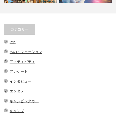
オ
小林市の起爆剤！青野さんが実践
小林市で大注目！こばやしマルシ
する、地域おこし協力隊での…
ェの魅力とは？青野さんが明…
カテゴリー
info
もの・ファッション
アクティビティ
アンケート
インタビュー
エンタメ
キャンピングカー
キャンプ