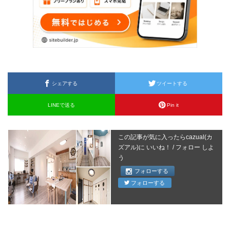
シェアする
ツイートする
LINEで送る
Pin it
この記事が気に入ったらcazual(カ
ズアル)に いいね！ / フォロー しよ
う
フォローする
フォローする