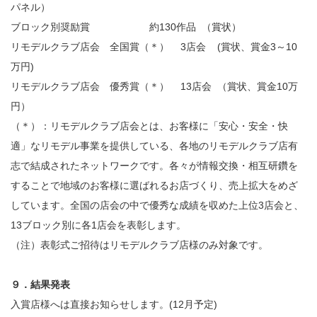
パネル）
ブロック別奨励賞 約130作品 （賞状）
リモデルクラブ店会 全国賞（＊） 3店会 (賞状、賞金3～10
万円)
リモデルクラブ店会 優秀賞（＊） 13店会 （賞状、賞金10万
円）
（＊）：リモデルクラブ店会とは、お客様に「安心・安全・快
適」なリモデル事業を提供している、各地のリモデルクラブ店有
志で結成されたネットワークです。各々が情報交換・相互研鑽を
することで地域のお客様に選ばれるお店づくり、売上拡大をめざ
しています。全国の店会の中で優秀な成績を収めた上位3店会と、
13ブロック別に各1店会を表彰します。
（注）表彰式ご招待はリモデルクラブ店様のみ対象です。
９．結果発表
入賞店様へは直接お知らせします。(12月予定)