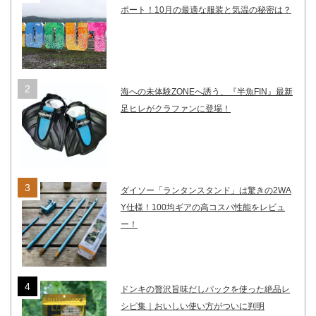
ポート！10月の最適な服装と気温の秘密は？
海への未体験ZONEへ誘う、『半魚FIN』最新
足ヒレがクラファンに登場！
ダイソー「ランタンスタンド」は驚きの2WA
Y仕様！100均ギアの高コスパ性能をレビュ
ー！
ドンキの贅沢旨味だしパックを使った絶品レ
シピ集｜おいしい使い方がついに判明