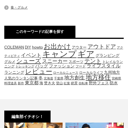
食・グルメ
このキーワードの記事を探す
お出かけ
アウトドア
COLEMAN
DIY
howto
アウター
アク
キャンプ
ギア
イベント
グランピング
ティビティ
シューズ
テント
スニーカー
グルメ
スポーツ
トレイルラン
ライフスタイル
ファッション
バッグ
ニング
フード
トレッキング
レビュー
九州地方
ランニング
ローカルライフ
ローカルニュース
地方移住
地方創生
冬
人気のランタン記事
北海道
千葉県
宮崎県
東京都
防水
海
野外フェス
焚き火
登山
絶景
料理道具
新作
紅葉
自転車
編集部イチオシ！