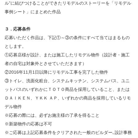
ル”に結びつけることができたリモデルのストーリーを「リモデル
事例シート」にまとめた作品
３．応募条件
応募いただく作品は、下記①～③の条件にすべて当てはまるもの
とします。
①応募店様が設計、または施工したリモデル物件（設計者・施工
者の自宅は対象外とさせていただきます）
②2016年11月1日以降にリモデル工事を完了した物件
③トイレ、洗面化粧台、システムキッチン、システムバス、ユニ
ットバスのいずれかにＴＯＴＯ商品を採用していること、または
ＤＡＩＫＥＮ、ＹＫＫ ＡＰ、いずれかの商品を採用しているリモ
デル物件
※応募の際には、必ずお施主様の了承を得ること
※新築物件の応募は不可
※ご応募は上記応募条件をクリアされた一般のビルダー､設計事務