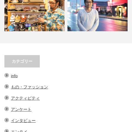
KAVUの帽子３選。オ
小林市の起爆剤！青野さんが実践
小林市で大注目
実用的なアイテム…
する、地域おこし協力隊での…
ェの魅力とは
カテゴリー
info
もの・ファッション
アクティビティ
アンケート
インタビュー
エンタメ