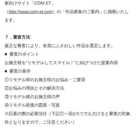
家向けサイト「COM-ET」
（
http://www.com-et.com
）の「作品募集のご案内」に掲載いたし
ます。
７．審査方法
厳正な審査により、各賞にふさわしい作品を選定します。
■ 審査のポイント
お施主様を“リモデルしてスマイル！”に結びつけた提案内容
■ 審査の条件
①リモデル前のお施主様のお悩み・ご要望
②お悩みの理由とその解決方法
③リモデル後のお施主様の声
④リモデル前後の図面・写真
※応募の際の必要項目（下記①～④が1つでも欠けると審査の対象
外となりますので、ご注意ください）