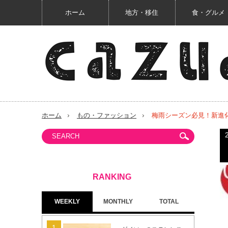
ホーム
地方・移住
食・グルメ
ホーム
もの・ファッション
梅雨シーズン必見！新進
WEEKLY
MONTHLY
TOTAL