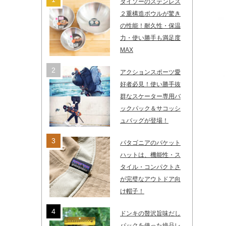
ダイソーのステンレス
２重構造ボウルが驚き
の性能！耐久性・保温
力・使い勝手も満足度
MAX
アクションスポーツ愛
好者必見！使い勝手抜
群なスケーター専用バ
ックパック＆サコッシ
ュバッグが登場！
パタゴニアのバケット
ハットは、機能性・ス
タイル・コンパクトさ
が完璧なアウトドア向
け帽子！
ドンキの贅沢旨味だし
パックを使った絶品レ