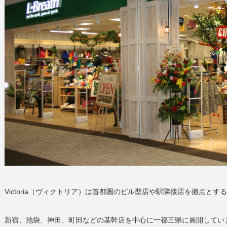
Victoria（ヴィクトリア）は首都圏のビル型店や駅隣接店を拠点と
新宿、池袋、神田、町田などの基幹店を中心に一都三県に展開してい