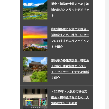
援金・補助金情報まとめ｜地
域の魅力とメリットデメリッ
ト
和歌山移住に役立つ支援金・
補助金まとめ 移住・UIター
ンにおすすめエリアとイベン
トを紹介
奈良県の移住支援金・補助金
｜お試し体験制度とイベン
ト・セミナー、おすすめ地域
を紹介
＜2025年＞大阪府の移住支
援金・補助金情報まとめ 人
気移住エリアも紹介