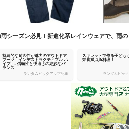
梅雨シーズン必見！新進化系レインウェアで、雨の
持続的な耐久性が魅力のアウトドア
スキレットで作る子ども
ブーツ「インデストラクティブル ハ
栄養満点魚料理！
イプ」- 信頼性と快適さの絶妙なバ
ランス
ランダムピックアップ記事
ランダムピッ