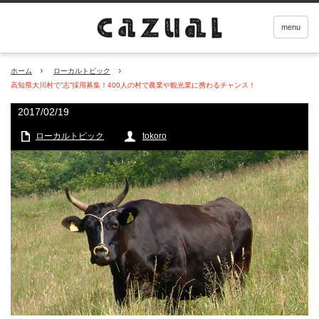
menu
ホーム
ローカルトピック
高知県大川村で”志”採用募集！400人の村で農業や観光業に携わるチャンス！
2017/02/19
ローカルトピック
tokoro