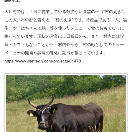
調理士
大川村では、土日に営業している数少ない食堂の一つ“村のえき”。
この大川村の顔と言える、“村のえき”では、特産品である「大川黒
牛」や「はちきん地鶏」等を使ったメニューで食のおもてなしに
携わっています。現状の営業は土日祝日のみ、また、村内には喫
茶・カフェもないことから、村内外から、村の顔としてのキラー
メニューの開発や調理の進化に期待が集まっています。
https://www.wantedly.com/projects/84479