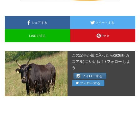
シェアする
ツイートする
LINEで送る
Pin it
この記事が気に入ったらcazual(カ
ズアル)に いいね！ / フォロー しよ
う
フォローする
フォローする