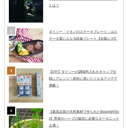
とは？
ダイソー「イモノのステーキプレート」はス
テーキ皿にもなる鉄板プレート【自腹レポ】
【DIY】ダイソーの調味料入れをキャンプ仕
様にアレンジ！絶対に使いたくなるアイデア
満載！
【最高品質の天然素材で作られたBiogold®So
il】野菜やハーブの栽培に必要なオーガニック
土壌！