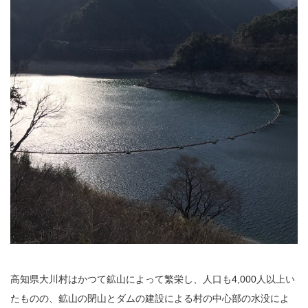
高知県大川村はかつて鉱山によって繁栄し、人口も4,000人以上い
たものの、鉱山の閉山とダムの建設による村の中心部の水没によ