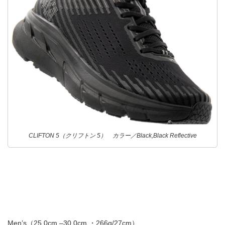
CLIFTON 5（クリフトン 5） カラー／Black,Black Reflective
Men’s（25.0cm –30.0cm ・266g/27cm）