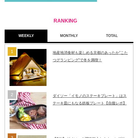
WEEKLY
MONTHLY
TOTAL
地産地消食材も楽しめる京都のあったか”こた
つグランピング”で冬を満喫！
ダイソー「イモノのステーキプレート」はス
テーキ皿にもなる鉄板プレート【自腹レポ】