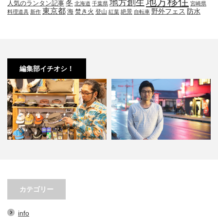
地方移住
地方創生
冬
人気のランタン記事
北海道
千葉県
宮崎県
東京都
防水
海
野外フェス
焚き火
登山
絶景
料理道具
新作
紅葉
自転車
編集部イチオシ！
帽子３選。オ
小林市の起爆剤！青野さんが実践
小林市で大注目！こばや
アイテム…
する、地域おこし協力隊での…
ェの魅力とは？青野さ
カテゴリー
info