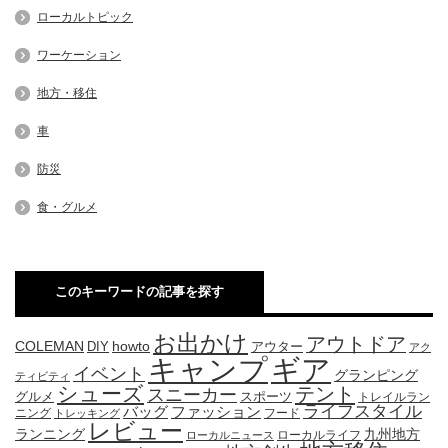
ローカルトピック
ワーケーション
地方・移住
車
防災
食・グルメ
このキーワードの記事を探す
お出かけ
アウトドア
COLEMAN
DIY
howto
アウター
アク
キャンプ
ギア
イベント
グランピング
ティビティ
シューズ
テント
スニーカー
グルメ
スポーツ
トレイルラン
ライフスタイル
ファッション
バッグ
ニング
フード
トレッキング
レビュー
九州地方
ランニング
ローカルライフ
ローカルニュース