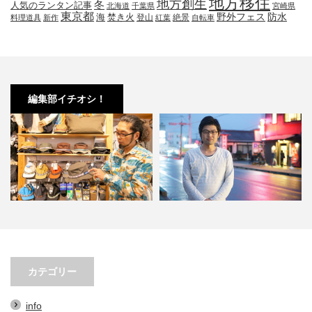
地方移住
地方創生
冬
人気のランタン記事
北海道
千葉県
宮崎県
東京都
防水
海
野外フェス
焚き火
登山
絶景
料理道具
新作
紅葉
自転車
編集部イチオシ！
先必須！KAVUの帽子３選。オ
小林市の起爆剤！青野さんが実践
小林市
シャレで実用的なアイテム…
する、地域おこし協力隊での…
ェの
カテゴリー
info