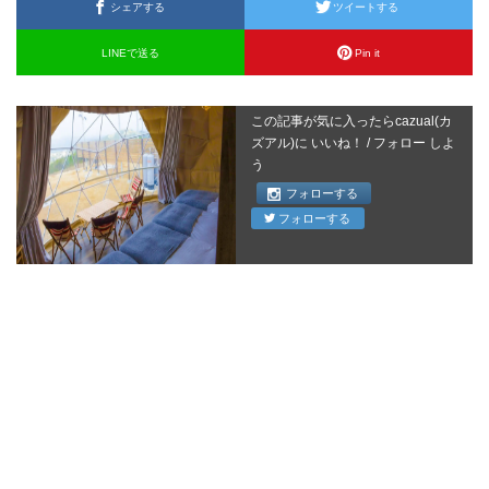
シェアする
ツイートする
LINEで送る
Pin it
この記事が気に入ったらcazual(カ
ズアル)に いいね！ / フォロー しよ
う
フォローする
フォローする