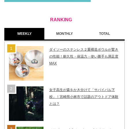
WEEKLY
MONTHLY
TOTAL
ダイソーのステンレス２重構造ボウルが驚き
の性能！耐久性・保温力・使い勝手も満足度
MAX
女子高生が森をかき分けて「サバイバル下
校」！宮崎県小林市で話題のアウトドア体験
とは？