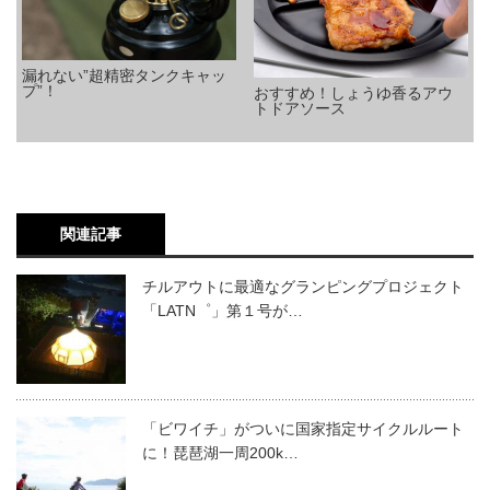
漏れない”超精密タンクキャッ
プ”！
おすすめ！しょうゆ香るアウ
トドアソース
関連記事
チルアウトに最適なグランピングプロジェクト
「LATN゜」第１号が…
「ビワイチ」がついに国家指定サイクルルート
に！琵琶湖一周200k…