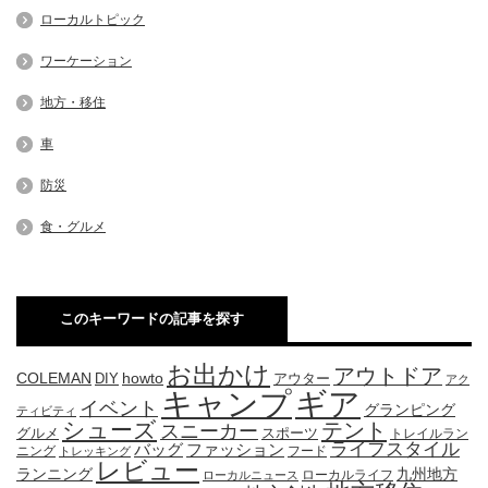
ローカルトピック
ワーケーション
地方・移住
車
防災
食・グルメ
このキーワードの記事を探す
お出かけ
アウトドア
COLEMAN
DIY
howto
アウター
アク
キャンプ
ギア
イベント
グランピング
ティビティ
シューズ
テント
スニーカー
グルメ
スポーツ
トレイルラン
ライフスタイル
ファッション
バッグ
ニング
フード
トレッキング
レビュー
九州地方
ランニング
ローカルライフ
ローカルニュース