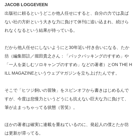
JACOB LOGGEVEEN
出版社に頼るというどこか他人任せにすると、自分の力では及ば
ない社の方針という大きな力に負けて休刊に追い込まれ、続けら
れなくなるという結果が待っている。
だから他人任せにしないようにと30年近い付き合いになる、たか
坊（編集部註／堀田貴之さん：「バックパッキングのすすめ」や
「一人を楽しむソロキャンプのすすめ」などの著者）とON THE H
ILL MAGAZINEというウェブマガジンを立ち上げたんです。
そこで「ヒツジ飼いの冒険」をスピンオフから書きはじめるんで
すが、今度は怠慢力というどうにも抗えない巨大な力に負けて、
筆が止まっちゃってる状態（苦笑）。
ほかの著者は確実に連載を重ねているのに、発起人の僕とたか坊
は更新が滞ってる。