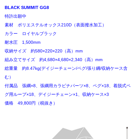
BLACK SUMMIT GG8
特許出願中
素材 ポリエステルオックス210D（表面撥水加工）
カラー ロイヤルブラック
耐水圧 1,500mm
収納サイズ 約580×220×220（高）mm
組み立てサイズ 約4,680×4,680×2,340（高）mm
総重量 約8.47kg(デイジーチェーン/ペグ/張り綱/収納ケース含
む）
付属品 張綱×8、張綱用カラビナパーツ×8、ペグ×18、着脱式ペ
グ用ループ×18、デイジーチェーン×1、収納ケース×3
価格 49,800円（税抜き）