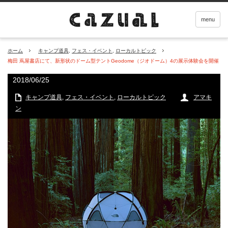
menu
ホーム
キャンプ道具
,
フェス・イベント
,
ローカルトピック
梅田 蔦屋書店にて、新形状のドーム型テントGeodome（ジオドーム）4の展示体験会を開催
2018/06/25
キャンプ道具
,
フェス・イベント
,
ローカルトピック
アマキ
ン