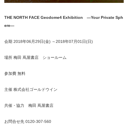
THE NORTH FACE Geodome4 Exhibition
―
Your Private Sph
ere
―
会期
2018
年
06
月
29
日
(
金
)
～
2018
年
07
月
01
日
(
日
)
場所 梅田 蔦屋書店 ショールーム
参加費 無料
主催 株式会社ゴールドウイン
共催・協力 梅田 蔦屋書店
お問合せ先
0120-307-560