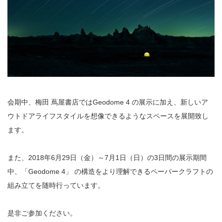
会期中、梅田 蔦屋書店では
Geodome 4
の展示に加え、新しいア
ウトドアライフスタイルを想像できるようなスペースを展開致し
ます。
また、2018年
6
月
29
日（金）～
7
月
1
日（日）の
3
日間の展示期間
中、「
Geodome 4
」 の構造をより理解できるペーパークラフトの
組み立てを随時行っています。
是非ご参加ください。