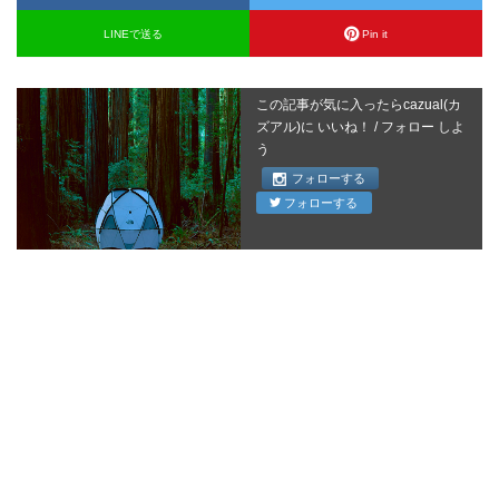
LINEで送る
Pin it
この記事が気に入ったらcazual(カ
ズアル)に いいね！ / フォロー しよ
う
フォローする
フォローする