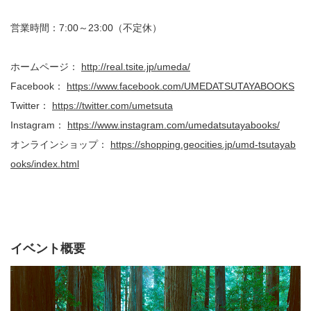
営業時間：
7:00
～
23:00
（不定休）
ホームページ：
http://real.tsite.jp/umeda/
Facebook
：
https://www.facebook.com/UMEDATSUTAYABOOKS
Twitter
：
https://twitter.com/umetsuta
Instagram
：
https://www.instagram.com/umedatsutayabooks/
オンラインショップ：
https://shopping.geocities.jp/umd-tsutayab
ooks/index.html
イベント概要