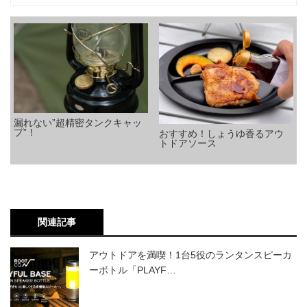
漏れない”超精密タンクキャッ
プ”！
おすすめ！しょうゆ香るアウ
トドアソース
関連記事
アウトドアを満喫！1台5役のランタンスピーカ
ーボトル「PLAYF…