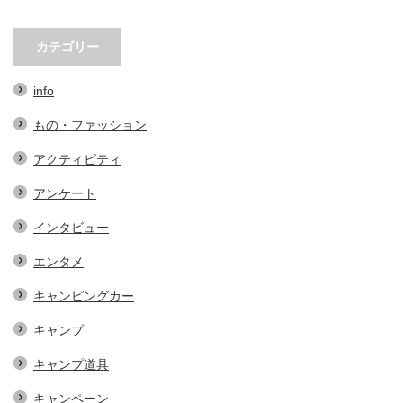
春先必須！KAVUの帽子３選。オ
小林市の起爆剤！青野さんが実践
シャレで実用的なアイテム…
する、地域おこし協力隊での…
カテゴリー
info
もの・ファッション
アクティビティ
アンケート
インタビュー
エンタメ
キャンピングカー
キャンプ
キャンプ道具
キャンペーン