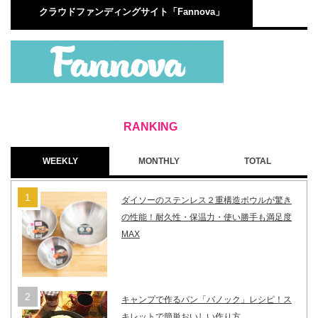
クラウドファンディングサイト「Fannova」
WEEKLY
MONTHLY
TOTAL
ダイソーのステンレス２重構造ボウルが驚き
の性能！耐久性・保温力・使い勝手も満足度
MAX
キャンプで作るパン「バノック」レシピ！ス
キレットで簡単おいしい作り方