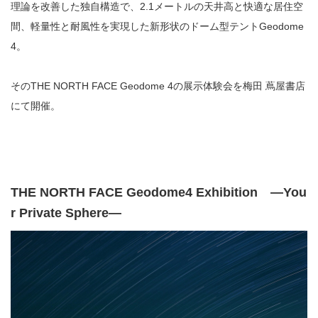
理論を改善した独自構造で、2.1メートルの天井高と快適な居住空
間、軽量性と耐風性を実現した新形状のドーム型テントGeodome
4。
その
THE NORTH FACE
Geodome 4
の展示体験会を梅田 蔦屋書店
にて開催。
THE NORTH FACE Geodome4 Exhibition ―You
r Private Sphere―