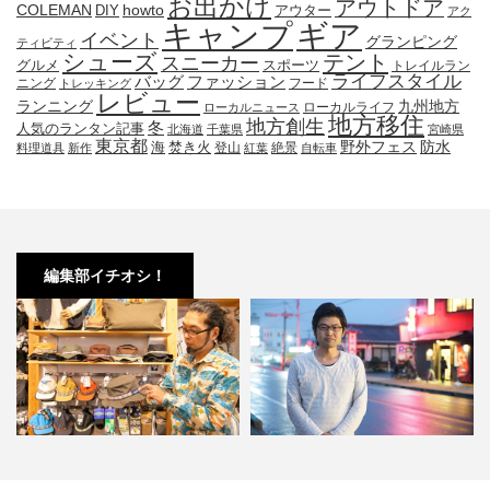
お出かけ
アウトドア
COLEMAN
DIY
howto
アウター
アク
キャンプ
ギア
イベント
グランピング
ティビティ
シューズ
テント
スニーカー
グルメ
スポーツ
トレイルラン
ライフスタイル
ファッション
バッグ
ニング
フード
トレッキング
レビュー
九州地方
ランニング
ローカルライフ
ローカルニュース
地方移住
地方創生
冬
人気のランタン記事
北海道
千葉県
宮崎県
東京都
防水
海
野外フェス
焚き火
登山
絶景
料理道具
新作
紅葉
自転車
編集部イチオシ！