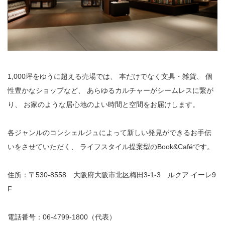
1,000
坪をゆうに超える売場では、 本だけでなく文具・雑貨、 個
性豊かなショップなど、 あらゆるカルチャーがシームレスに繋が
り、 お家のような居心地のよい時間と空間をお届けします。
各ジャンルのコンシェルジュによって新しい発見ができるお手伝
いをさせていただく、 ライフスタイル提案型の
Book&Café
です。
住所：〒
530-8558
大阪府大阪市北区梅田
3-1-3
ルクア イーレ
9
F
電話番号：
06-4799-1800
（代表）