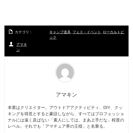
カテゴリ：
キャンプ道具
,
フェス・イベント
,
ローカルトピ
ック
アマキ
ン
アマキン
本業はクリエイター。アウトドアアクティビティ、DIY、クッ
キングを得意とすると豪語しながら、すべてはプロフェッショ
ナルには遠く及ばない「素人にしては、まあ上手だな」程度の
レベル。それでも「アマチュア界の王様」と名乗る。