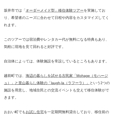
坂井市では「
オーダーメイド型」移住体験ツアー
を実施してお
り、希望者のニーズに合わせて日程や内容をカスタマイズしてく
れます。
このツアーでは宿泊費やレンタカー代が無料になる特典もあり、
気軽に現地を見て回れると好評です。
自治体によっては、体験施設を常設しているところもあります。
越前町では、
海辺の暮らしを試せる古民家「Mohage（モハージ
ュ）」と里山暮らし体験の「laugh-la（ラフーラ）」
という2つの
施設を用意し、地域住民との交流イベントも交えて移住体験がで
きます。
おおい町でも
お試し住宅
を一定期間無料貸出しており、移住前の