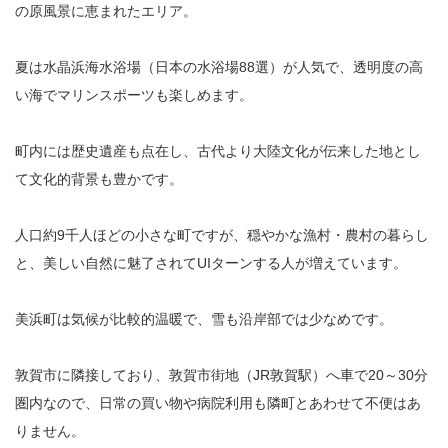
の原風景に恵まれたエリア。
夏は水晶浜海水浴場（日本の水浴場88選）が人気で、透明度の高
い海でマリンスポーツも楽しめます。
町内には歴史遺産も点在し、古代より大陸文化が伝来した地とし
て文化的背景も豊かです。
人口約9千人ほどの小さな町ですが、穏やかな漁村・農村の暮らし
と、美しい自然に魅了されてUIターンする人が増えています。
美浜町は気候が比較的温暖で、雪も沿岸部では少なめです。
敦賀市に隣接しており、敦賀市街地（JR敦賀駅）へ車で20～30分
圏内なので、日常の買い物や病院利用も隣町とあわせて不便はあ
りません。