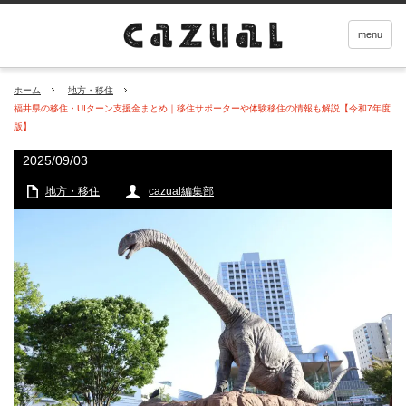
menu
ホーム
地方・移住
福井県の移住・UIターン支援金まとめ｜移住サポーターや体験移住の情報も解説【令和7年度
版】
2025/09/03
地方・移住
cazual編集部