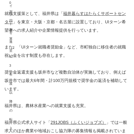
0
イ
万
就職支援策として、福井県は「
福井暮らすはたらくサポートセン
ン
円
ター
」を東京・大阪・京都・名古屋に設置しており、UIターン希
ト
加
望者への求人紹介や企業情報提供を行っています。
を
算
進
また、「UIターン就職者奨励金」など、市町独自に移住者の就職
（2
呈
祝い金を出す制度も存在します。
02
3
奨学金返還支援も坂井市など複数自治体が実施しており、例えば
年
坂井市では最大6年間・計100万円規模で奨学金の返済を補助して
度
います。
以
降
福井県は、農林水産業への就業支援も充実。
の
転
福井県公式求人サイト「
291JOBS（ふくいジョブズ）
」では一般
入
求人のほか農業や地域おこし協力隊の募集情報も掲載されていま