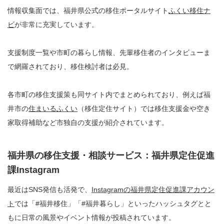
情報収集面では、福井県公式の移住ポータルサイト
ふくい移住ナ
ビ
が非常に充実しています。
支援制度一覧や市町の暮らし情報、先輩移住者のインタビューま
で網羅されており、移住検討者は必見。
各市町の移住支援策も同サイト内でまとめられており、例えば福
井市の
住まいるふくい
（移住定住サイト）では移住支援金や空き
家取得補助など市独自の支援が紹介されています。
福井県の移住支援・相談サービス：福井県定住促進
課Instagram
最近はSNS発信も活発で、
Instagramの福井県定住促進課アカウン
ト
では「#福井移住」「#福井暮らし」といったハッシュタグとと
もに日常の風景やイベント情報が投稿されています。