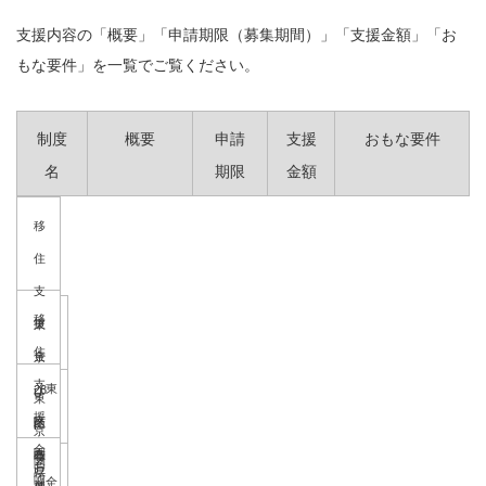
支援内容の「概要」「申請期限（募集期間）」「支援金額」「お
もな要件」を一覧でご覧ください。
制度
概要
申請
支援
おもな要件
名
期限
金額
移
住
支
移
援
東
住
金
京
支
（東
23
U
東
援
京
区
随
I
京
金
圏
在
時
タ
圏
お
県
随
（全
型）