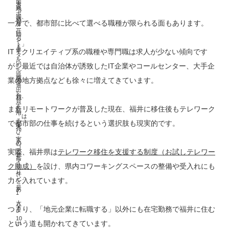
面
未
コ
異
地
ポ
接、
満
ワ
一方で、都市部に比べて選べる職種が限られる面もあります。
な
デ
ー
住
同
ー
る
ジ
ト」
ま
伴
IT・クリエイティブ系の職種や専門職は求人が少ない傾向です
キ
タ
を
い
の
が、最近では自治体が誘致したIT企業やコールセンター、大手企
ン
ル
提
探
業の地方拠点なども徐々に増えてきています。
場
グ
通
出
し
合、
利
貨
す
またリモートワークが普及した現在、福井に移住後もテレワーク
等
1
用
「は
る
で都市部の仕事を続けるという選択肢も現実的です。
を
人
等
ぴ
こ
実
あ
の
コ
実際、福井県は
テレワーク移住を支援する制度（お試しテレワー
と
施
た
条
イ
ク助成）
を設け、県内コワーキングスペースの整備や受入れにも
等
り
件
ン」
力を入れています。
最
あ
1
大
り
万
つまり、「地元企業に転職する」以外にも在宅勤務で福井に住む
10
という道も開かれてきています。
ポ