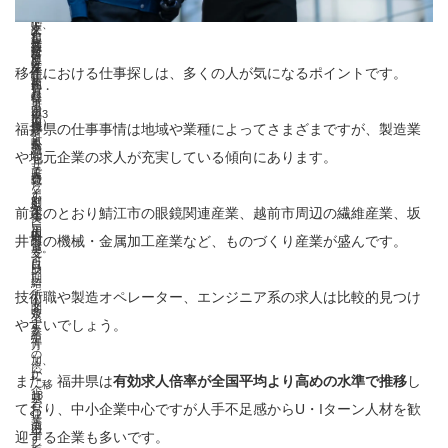
1
も）
ま
負
職/
在
に
合、
の
定
世
て
で、
0
交
来
0
た
担
起
し
支
移
方
額
帯
対
移
0
通
県
0
は
を
業
テ
移住における仕事探しは、多くの人が気になるポイントです。
給。
住
1
象
住
円
費・
し
万
起
軽
レ
市
者
回
市
後3
×
宿
て
円）
業
減
福井県の仕事事情は地域や業種によってさまざまですが、製造業
ワ
町
と
ま
町
か
最
泊
就
し
や地元企業の求人が充実している傾向にあります。
ー
ご
サ
で
に
月
大
費
職
た
ク
と
ポ
利
定
以
3
を
イ
前述のとおり鯖江市の眼鏡関連産業、越前市周辺の繊維産業、坂
場
実
に
ー
用
住
内
0
補
井市の機械・金属加工産業など、ものづくり産業が盛んです。
ベ
合
施。
支
タ
可
に
日
助
ン
に
期
給
ー
所
技術職や製造オペレーター、エンジニア系の求人は比較的見つけ
ト
支
間
条
双
やすいでしょう。
定
参
給
中
件
方
の
加、
※
に
が
に
また、福井県は
有効求人倍率が全国平均より高めの水準で推移
し
「移
企
18
県
若
ご
ており、中小企業中心ですが人手不足感からU・Iターン人材を歓
住
業
歳
内
干
当
迎する企業も多いです。
レ