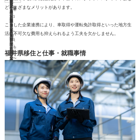
援
3
し、
3
ど
済
は
就
万
万
8
が
紹
県
域
後
見
正
どさまざまなメリットがあります。
年8
0
年
（継
し
井
（年
月
県
月
も
を
通
業
円
pt
年
福
介
内
に
の
に
規
月1
円
3
続
て
県
間
1
指
末
加
支
勤
中
※
紹
3
井
で
企
応
こうした企業連携により、車取得や運転免許取得といった地方生
一
来
雇
日
程
月
実
リ
へ
1
5
定
ま
算
援。
し、
で、
市
介
月
県
新
業
活に不可欠な費用も抑えられるよう工夫を欠かしません。
じ
定
る
用
以
度/
末
施
モ
の
0
日
の
で
あ
福
福
7日
町
者：
1
へ
た
に
3,
期
際
で
降
回
ま
中）
ー
移
～
（※
中
り
井
井
以
に
1
5
移
な
就
福井県移住と仕事・就職事情
0
間
の
県
に
滞
で
ト
住
2
予
小
で
県
上〜
よ
万
日
住
移
職
0
内
交
内
福
在
ワ
検
0
算
企
働
内
最
り
pt
し
住
し
0
に
通
就
井
費：
ー
討
万
上
業
く
の
長3
加
（双
就
者
定
～
申
費
職
県
1
ク
者
円、
限
等
若
対
0日
算
方
職
が
住
1
請）
を
ま
へ
日
を
（同
累
で
に
者
象
間
あ
に
等
定
す
5,
一
た
移
あ
体
行
計
早
正
の
企
福
り
付
し
住
る3
0
部
は
住
た
験
家
最
期
規
経
業
井
与）
た
し
0歳
0
補
起
し
り
す
族
大
終
就
済
に
に
場
た
未
0
助。
業
た
1,
る
含
約
了
職
的
就
滞
合
場
満
円
1
し
方
0
際、
む）。