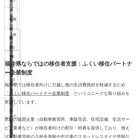
住
受
ー
型
試
外
時
国
ま
付
世
ン
の
し
在
U
受
県
型）
令
た
（移
帯：
就
世
要
テ
住
I
付
外
和
は
住
1
活
帯：
件
レ
者
タ
（移
在
移
7
通
後
0
県
東
等
5
令
に
ワ
上
が
県
ー
住
住
住
年
勤
早
0
内
京2
交
0
和
該
ー
限
福
外
ン
後
の
サ
4
者
期
万
就
3区
通
万
7
当
移
ク
1
令
井
に
奨
交
早
福井県ならではの移住者支援：ふくい移住パートナ
社
日
ポ
月
が
に
円
職
に5
費
円
年
し
住
助
5,
和
で
通
学
通
ー企業制度
期
会
本
ー
1
福
申
単
者
年
助
単
4
な
サ
成
0
7
の
算3
金
費：
に
令
人
国
ト
最
日
井
請）
福井県では移住者向けに引越し後の生活費負担を軽減するため
身：
へ
以
成
県
身：
月
い
ポ
0
年
就
年
返
上
申
和
が
内
報
大
～
「
ふくい移住パートナー企業制度
県
」というユニークな取り組みを
※
6
の
上
外
1
1
県
ー
0
度
職
以
還
限
請）
6
福
に
酬
実施しています。
6
令
内
令
0
奨
在
在
0
移
日
外
タ
新
円/
内
活
上
支
1
※
年
井
居
制
年
和
に
和
万
学
住
住
～
住
～
在
ー
卒
人
（※
動
居
援
5,
令
8
県内の協賛企業（自動車教習所、車販売店、住宅設備、生活サー
に
住
度
間
8
移
8
円
金
ま
か
3
者：
令
住
等
等
＊
就
や
住
令
0
和
ビス業者など）が移住者向けの割引・特典を提供しており、例え
月
滞
し、
支
年
住
年
子
返
た
つ
0
1
和
者
の
で
地
職
下
し、
和6
ば自動車学校の入校金免除や中古車のスタッドレスタイヤ半額な
0
8
～
在
福